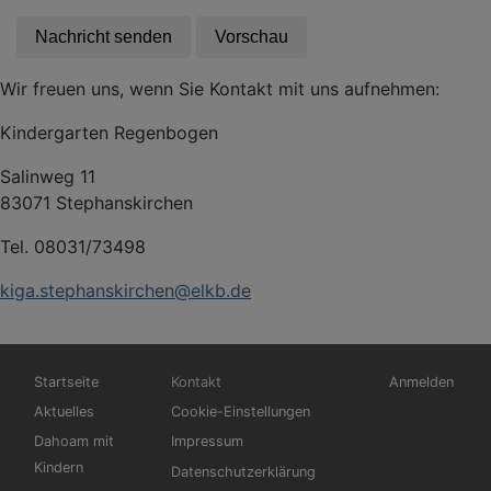
Wir freuen uns, wenn Sie Kontakt mit uns aufnehmen:
Kindergarten Regenbogen
Salinweg 11
83071 Stephanskirchen
Tel. 08031/73498
kiga.stephanskirchen@elkb.de
Hauptnavigation
Fußbereichsmenü
Benutzermen
Startseite
Kontakt
Anmelden
Aktuelles
Cookie-Einstellungen
Dahoam mit
Impressum
Kindern
Datenschutzerklärung