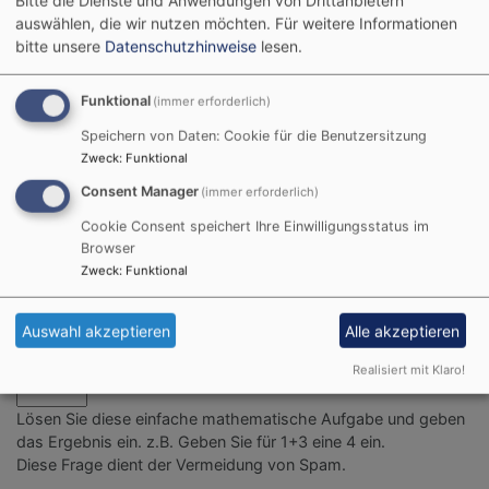
Bitte die Dienste und Anwendungen von Drittanbietern
auswählen, die wir nutzen möchten.
Für weitere Informationen
bitte unsere
Datenschutzhinweise
lesen.
Bitte geben Sie in Ihrer Nachricht keine Links oder
Funktional
(immer erforderlich)
Internetadressen an.
Speichern von Daten: Cookie für die Benutzersitzung
Zweck
:
Funktional
Einwilligung
Consent Manager
(immer erforderlich)
Sie erklären sich damit einverstanden, dass Ihre Daten zur
Bearbeitung Ihres Anliegens verwendet werden. Weitere
Cookie Consent speichert Ihre Einwilligungsstatus im
Informationen und Widerrufshinweise finden Sie in der
Browser
Datenschutzerklärung
.
Zweck
:
Funktional
CAPTCHA
Auswahl akzeptieren
Alle akzeptieren
Math question (15 + 2 =)
Realisiert mit Klaro!
Lösen Sie diese einfache mathematische Aufgabe und geben
das Ergebnis ein. z.B. Geben Sie für 1+3 eine 4 ein.
Diese Frage dient der Vermeidung von Spam.